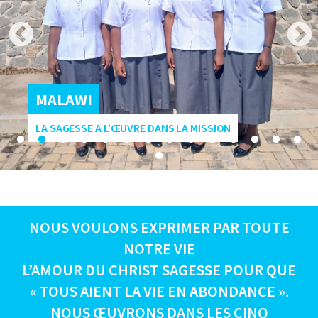
MALAWI
LA SAGESSE A L’ŒUVRE DANS LA MISSION
NOUS VOULONS EXPRIMER PAR TOUTE
NOTRE VIE
L’AMOUR DU CHRIST SAGESSE POUR QUE
« TOUS AIENT LA VIE EN ABONDANCE ».
NOUS ŒUVRONS DANS LES CINQ