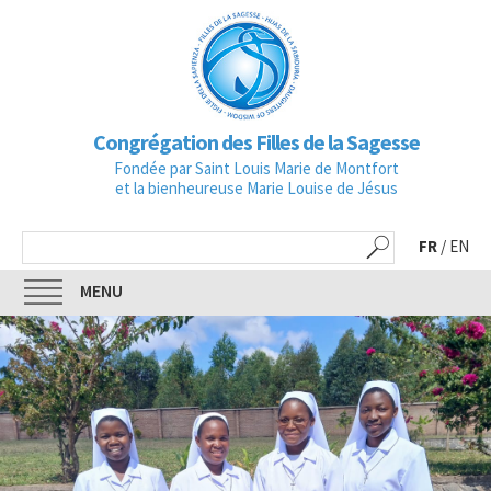
Congrégation des Filles de la Sagesse
Fondée par Saint Louis Marie de Montfort
et la bienheureuse Marie Louise de Jésus
FR
/
EN
MENU